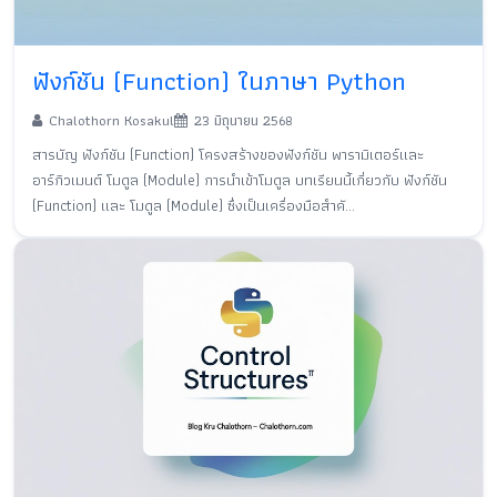
ฟังก์ชัน (Function) ในภาษา Python
Chalothorn Kosakul
23 มิถุนายน 2568
สารบัญ ฟังก์ชัน (Function) โครงสร้างของฟังก์ชัน พารามิเตอร์และ
อาร์กิวเมนต์ โมดูล (Module) การนำเข้าโมดูล บทเรียนนี้เกี่ยวกับ ฟังก์ชัน
(Function) และ โมดูล (Module) ซึ่งเป็นเครื่องมือสำคั...