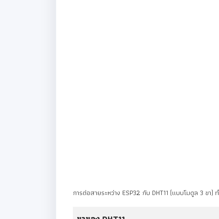
การต่อสายระหว่าง ESP32 กับ DHT11 (แบบโมดูล 3 ขา) ทำได
ขาของ DHT11