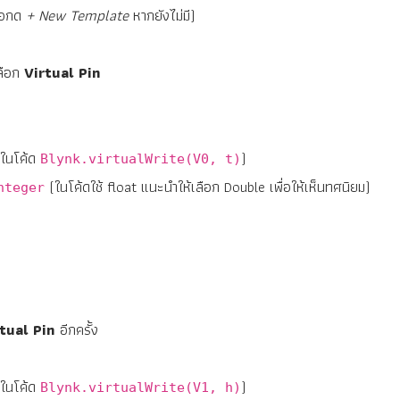
รือกด
+ New Template
หากยังไม่มี)
ลือก
Virtual Pin
บในโค้ด
)
Blynk.virtualWrite(V0, t)
(ในโค้ดใช้ float แนะนำให้เลือก Double เพื่อให้เห็นทศนิยม)
nteger
tual Pin
อีกครั้ง
บในโค้ด
)
Blynk.virtualWrite(V1, h)