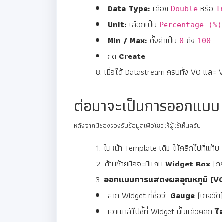
Data Type:
เลือก
หรือ
Double
I
Unit:
เลือกเป็น
Percentage (%)
Min / Max:
ตั้งค่าเป็น
ถึง
0
100
กด
Create
เมื่อได้ Datastream ครบทั้ง V0 และ V
ต่อมาจะเป็นการออกแบ
หลังจากมีช่องรองรับข้อมูลเพื่อโชว์ให้ผู้ใช้เห็นครับ
ในหน้า Template เดิม ให้คลิกไปที่แท็บ
ด้านซ้ายมือจะมีแถบ
Widget Box
(กล
ออกแบบการแสดงผลอุณหภูมิ (V0
ลาก Widget ที่ชื่อว่า
Gauge
(เกจวัด
เอาเมาส์ไปชี้ที่ Widget นั้นแล้วคลิก
ไ