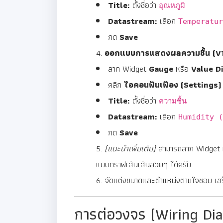
Title:
ตั้งชื่อว่า
อุณหภูมิ
Datastream:
เลือก
Temperatur
กด
Save
ออกแบบการแสดงผลความชื้น (V1
ลาก Widget
Gauge
หรือ
Value D
คลิก
ไอคอนฟันเฟือง (Settings)
Title:
ตั้งชื่อว่า
ความชื้น
Datastream:
เลือก
Humidity (
กด
Save
(แนะนำเพิ่มเติม)
สามารถลาก Widget ที่
แบบกราฟเส้นเส้นสวยๆ ได้ครับ
จัดแต่งขนาดและตำแหน่งตามใจชอบ เส
การต่อวงจร (Wiring Di