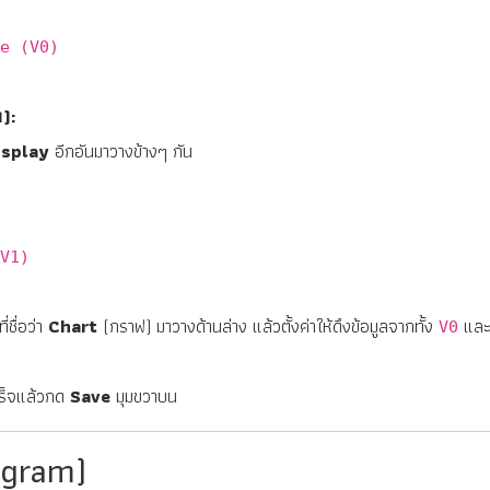
e (V0)
):
isplay
อีกอันมาวางข้างๆ กัน
V1)
ชื่อว่า
Chart
(กราฟ) มาวางด้านล่าง แล้วตั้งค่าให้ดึงข้อมูลจากทั้ง
แล
V0
ร็จแล้วกด
Save
มุมขวาบน
agram)