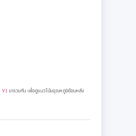
ะ
มารวมกัน เพื่อดูแนวโน้มอุณหภูมิย้อนหลัง
V1