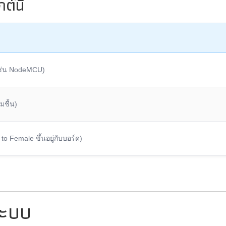
ต์นี้
 เช่น NodeMCU)
มชื้น)
o Female ขึ้นอยู่กับบอร์ด)
ระบบ