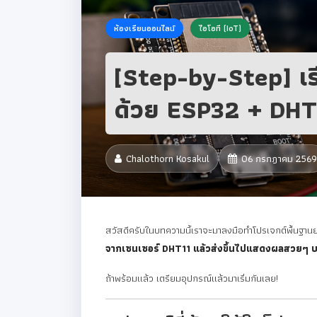
ห้องเรียนออนไลน์
ไอโอที (IoT)
[Step-by-Step] เรี
ด้วย ESP32 + DHT1
Chalothorn Kosakul
06 กรกฎาคม 2569
สวัสดีครับในบทความนี้เราจะมาลงมือทำโปรเจกต์พื้นฐา
จากเซนเซอร์ DHT11 แล้วส่งขึ้นไปแสดงผลสวยๆ บ
ถ้าพร้อมแล้ว เตรียมอุปกรณ์แล้วมาเริ่มกันเลย!