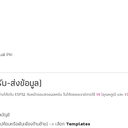
ual Pin
บ-ส่งข้อมูล)
หว่างโค้ดใน ESP32 กับหน้าจอแสดงผลครับ ในโค้ดของเรามีการใช้
(อุณหภูมิ) และ
V0
V
าบัญชี
ปค้อนหรือฟันเฟืองด้านซ้าย) -> เลือก
Templates