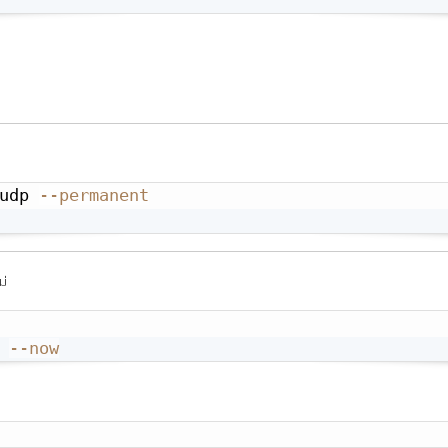
udp 
--permanent
ม่
 
--now