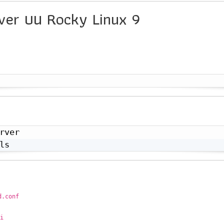
rver บน Rocky Linux 9
ls
d.conf
i